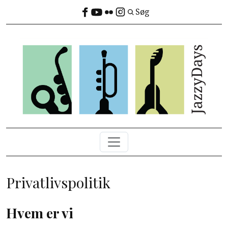
Gå til hovedindhold
Søg
Main navigation
Privatlivspolitik
Hvem er vi