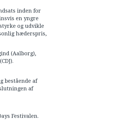
ndsats inden for
rinsvis en yngre
 styrke og udvikle
rsonlig hæderspris,
ind (Aalborg),
(CDJ).
lg bestående af
slutningen af
ays Festivalen.