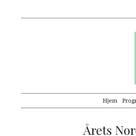
Gå til hovedindhold
Main navigation
Hjem
Prog
Årets Nor