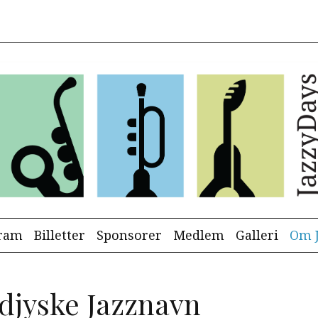
ram
Billetter
Sponsorer
Medlem
Galleri
Om J
djyske Jazznavn