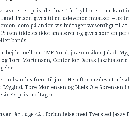
znavn er en pris, der hvert år hylder en markant i
ylland. Prisen gives til en udøvende musiker – fort
n person, som på anden vis bidrager væsentligt til at
. Prisen tildeles ikke amatører og gives som en pe
eller bands.
samarbejde mellem DMF Nord, jazzmusiker Jakob Myg
 og Tore Mortensen, Center for Dansk Jazzhistorie 
lgelse
ter indsamles frem til juni. Herefter mødes et udva
b Mygind, Tore Mortensen og Niels Ole Sørensen i 
e årets prismodtager.
vert år i uge 42 i forbindelse med Tversted Jazzy D