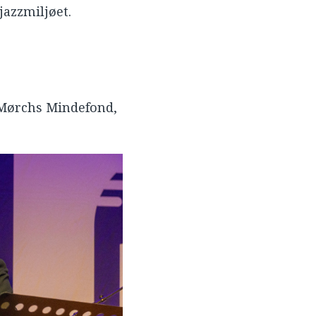
jazzmiljøet.
e Mørchs Mindefond,