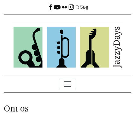
Gå til hovedindhold
Søg
Main navigation
Om os